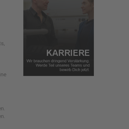
s,
ine
n.
n.