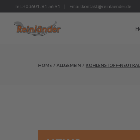
Tel.:
+03601. 81 56 91
Email:
kontakt@reinlaender.de
H
HOME
ALLGEMEIN
KOHLENSTOFF-NEUTRAL