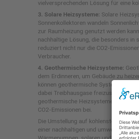
vielversprechenden Lösung für eine ko
3. Solare Heizsysteme:
Solare Heizsy
Sonnenkollektoren wandeln Sonnenlich
zur Raumheizung genutzt werden kann.
nachhaltige Lösung, die besonders in s
reduziert nicht nur die CO2-Emissionen
Verbraucher.
4. Geothermische Heizsysteme:
Geoth
dem Erdinneren, um Gebäude zu heizen
können geothermische Systeme eine k
dabei Treibhausgase freizusetzen. Obw
geothermische Heizsysteme langfristi
CO2-Emissionen bei.
Die Umstellung auf kohlenstoffneutral
einer nachhaltigen und umweltfreundl
Wärmepumpen, solaren und geothermis