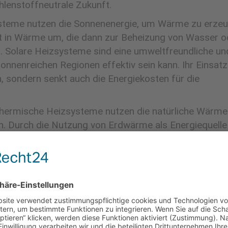
hlenstoffneutrale Zukunft.
steme nutzen die Sonnenenergie, um Wärme zu erzeu
t in Wärme um, die dann zur Beheizung von Wasser o
 Solare Heizsysteme sind eine umweltfreundliche un
onnenreichen Regionen effektiv sein kann. Ihr Einsatz
, sondern senkt auch die Energiekosten für die
ermische Heizsysteme nutzen die natürliche Wärme
. Durch die Nutzung von Erdwärme als Energiequelle
onstante und zuverlässige Wärmeversorgung bieten,
ohl die Anfangsinvestitionen hoch sein können, biete
ge Einsparungen und tragen erheblich zur Reduzierun
e Heizlösungen ist ein wichtiger Schritt auf dem Weg
ichen Zukunft. Durch die Nutzung von Biomasse,
chen Heizsystemen können wir nicht nur unsere CO