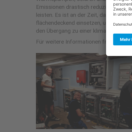
Emissionen drastisch reduzieren, son
leisten. Es ist an der Zeit, dass wir d
flächendeckend einsetzen, um eine Ko
den Übergang zu einer klimafreundlich
Für weitere Informationen fragen Sie un