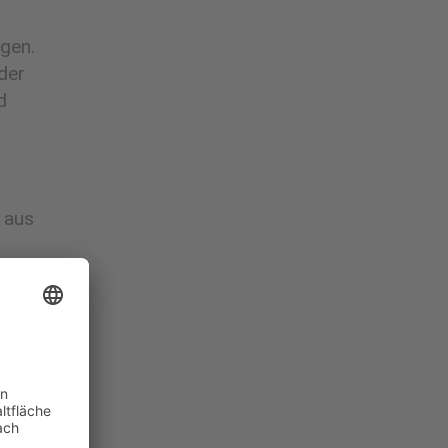
gen.
der
d
 aus
 ohne
n
g der
 zu
2-