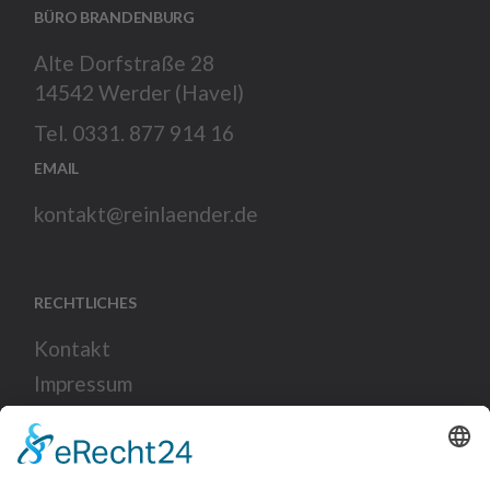
BÜRO BRANDENBURG
Alte Dorfstraße 28
14542 Werder (Havel)
Tel. 0331. 877 914 16
EMAIL
kontakt@reinlaender.de
RECHTLICHES
Kontakt
Impressum
Datenschutz