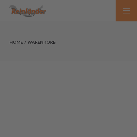
Skip
to
the
content
HOME
WARENKORB